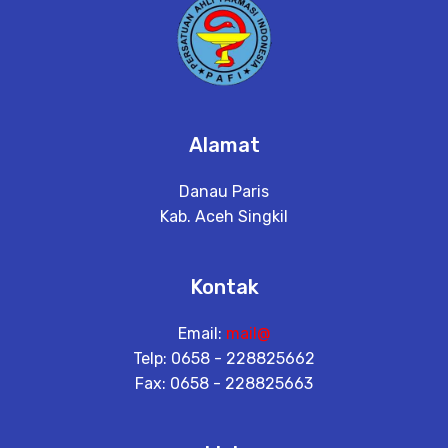
Alamat
Danau Paris
Kab. Aceh Singkil
Kontak
Email:
mail@
Telp: 0658 - 228825662
Fax: 0658 - 228825663